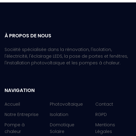
À PROPOS DE NOUS
Société spécialisée dans la rénovation, l'isolation,
l'électricité, l'éclairage LEDS, la pose de portes et fenêtres,
l'installation photovoltaïque et les pompes à chaleur.
NAVIGATION
Accueil
Photovoltaïque
Contact
Notre Entreprise
Isolation
RGPD
Pompe à
Domotique
Mentions
chaleur
Solaire
Légales